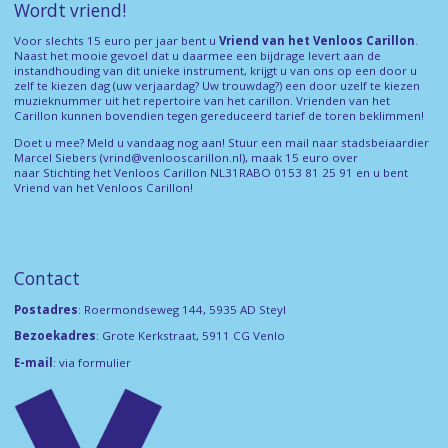
Wordt vriend!
Voor slechts 15 euro per jaar bent u
Vriend van het Venloos Carillon
.
Naast het mooie gevoel dat u daarmee een bijdrage levert aan de
instandhouding van dit unieke instrument, krijgt u van ons op een door u
zelf te kiezen dag (uw verjaardag? Uw trouwdag?) een door uzelf te kiezen
muzieknummer uit het repertoire van het carillon. Vrienden van het
Carillon kunnen bovendien tegen gereduceerd tarief de toren beklimmen!
Doet u mee? Meld u vandaag nog aan! Stuur een mail naar stadsbeiaardier
Marcel Siebers (
vrind@venlooscarillon.nl
), maak 15 euro over
naar Stichting het Venloos Carillon NL31RABO 0153 81 25 91 en u bent
Vriend van het Venloos Carillon!
Contact
Postadres
: Roermondseweg 144, 5935 AD Steyl
Bezoekadres
: Grote Kerkstraat, 5911 CG Venlo
E-mail
:
via formulier